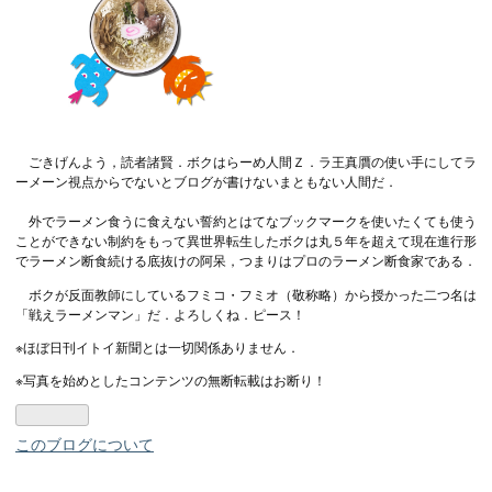
ごきげんよう，読者諸賢．ボクはらーめ人間Ｚ．ラ王真贋の使い手にしてラ
ーメーン視点からでないとブログが書けないまともない人間だ．
外でラーメン食うに食えない誓約とはてなブックマークを使いたくても使う
ことができない制約をもって異世界転生したボクは丸５年を超えて現在進行形
でラーメン断食続ける底抜けの阿呆，つまりはプロのラーメン断食家である．
ボクが反面教師にしているフミコ・フミオ（敬称略）から授かった二つ名は
「戦えラーメンマン」だ．よろしくね．ピース！
※ほぼ日刊イトイ新聞とは一切関係ありません．
※写真を始めとしたコンテンツの無断転載はお断り！
このブログについて