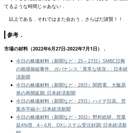
てるような時間じゃあない．
以上である．それではまた会おう，さらばだ諸賢！！
参考．
市場の材料（2022年6月27日-2022年7月1日）．
今日の株価材料（新聞など・25～27日）SMBC日興
の相場操縦事件、ガバナンス「異常な状況」: 日本経
済新聞
今日の株価材料（新聞など・28日）関西電、大飯原
発の再開延期: 日本経済新聞
今日の株価材料（新聞など・29日）ハイデ日高、営
業赤字縮小: 日本経済新聞
今日の株価材料（新聞など・30日）野村総研、営業
益4%増 4～6月、DXシステム受注好調: 日本経済新
聞