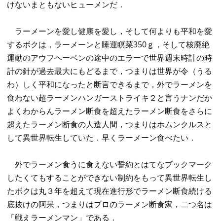
けないまともないヒューメンだ．
ラーメーンを愛し健康を愛し，そして何よりも平和を愛
するボクは，ラーメーンと睡運瞑菜350ｇ，そして核廃絶
運動のアウフヘーベンの途中のエラーで世界週末時計の時
計の針が過去最大にもどるまで，つまりは世界が令（うる
わ）しく平和になったと断言できるまで，外でラーメンを
食わない超ラーメンハンガーストライキ２と言うナンだか
よくわからんラーメン断食を超えたラーメン断食をさらに
超えたラーメン断食の人造人間，つまりはホムンクルスと
して異世界転生していた．早くラーメーン食べたい．
外でラーメン食うに食えない誓約とはてなブックマーク
したくてもすることができない制約をもって異世界転生し
たボクは丸３年を超えて現在進行形でラーメン断食続ける
底抜けの阿呆，つまりはプロのラーメン断食家，二つ名は
「戦えラーメンマン」である．