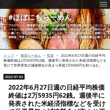
#ほぼにちらーめん
プロのラーメン断食家であるボク，らーめ人間Ｚが可能な限り毎日タンタンとメ
ンタルしっかり政治・経済・社会・技術の垣根なく知らなかったことを知るため
に書いているただの日記ブログ．よろしくね，ピース．ほぼ日刊イトイ新聞とは
無関係．写真をはじめとした皆あまねく全てのコンテンツの無断転載はお断り！
トップ
>
復習らーめん
>
投資
>
2022年6月27日週の日経平均
株価終値は2万5935円62銭。週後半に発表された米経済指標などを
受けて世界景気の減速懸念が高まり再度2万6000円を割り込む。
2022
-
07
-
03
2022年6月27日週の日経平均株価
終値は2万5935円62銭。週後半に
発表された米経済指標などを受け