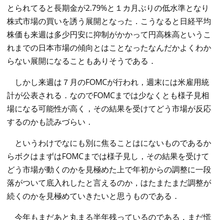
とられてると長期金が2.79%と１カ月ぶりの低水準となり
株式市場の買いを誘う展開となった．こうなると日経平均
株価も来週は多少円安に抑制がかかって円高株高というこ
れまでの日本市場の傾向とはことなったなんだかよくわか
らない展開になることもありそうである．
しかし来週は７月のFOMCが行われ，週末には米雇用統
計が公表される．なのでFOMCまでは少なくとも様子見相
場になる可能性が高く，その結果を受けてどう市場が反応
するのかも読みづらい．
というわけでなにも別に焦ることはにないものであるか
らボクはまずはFOMCまでは様子見し，その結果を受けて
どう市場が動くのかを見極めた上で年初からの調整に一段
落がついて底入れしたと言えるのか，はたまたまだ調整が
続くのかを見極めていきたいと思うものである．
今年もまだあと丸まる半年残っているのである．まだ慌