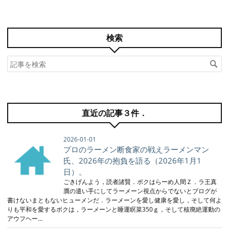
検索
直近の記事３件．
2026-01-01
プロのラーメン断食家の戦えラーメンマン
氏、2026年の抱負を語る（2026年1月1
日）。
ごきげんよう，読者諸賢．ボクはらーめ人間Ｚ．ラ王真
贋の遣い手にしてラーメーン視点からでないとブログが
書けないまともないヒューメンだ．ラーメーンを愛し健康を愛し，そして何よ
りも平和を愛するボクは，ラーメーンと睡運瞑菜350ｇ，そして核廃絶運動の
アウフヘー…