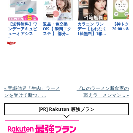
«
意識他界「生肉」ラーメ
プロのラーメン断食家の
ンを受けて断つ。…
戦えラーメンマン…
»
[PR] Rakuten 最強プラン