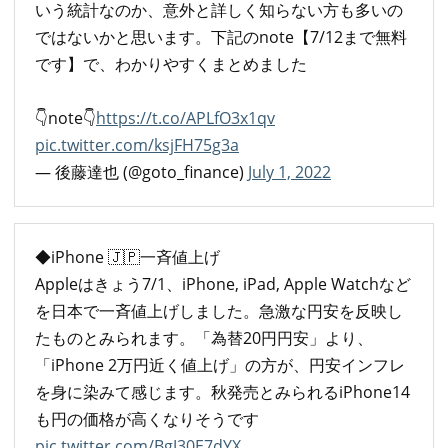
いう統計なのか、意外と詳しく知らない方も多いの
ではないかと思います。下記のnote【7/12まで無料
です】で、わかりやすくまとめました
👇note👇
https://t.co/APLfO3x1qv
pic.twitter.com/ksjFH75g3a
— 後藤達也 (@goto_finance)
July 1, 2022
◆iPhone 🇯🇵一斉値上げ
Appleはきょう7/1、iPhone, iPad, Apple Watchなど
を日本で一斉値上げしました。急激な円安を反映し
たものとみられます。「為替20円円安」より、
「iPhone 2万円近く値上げ」の方が、円安インフレ
を身に染みて感じます。秋発売とみられるiPhone14
も円の価格が高くなりそうです
pic.twitter.com/BgJ30E7dYX