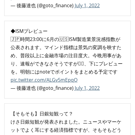
— 後藤達也 (@goto_finance)
July 1, 2022
◆ISMプレビュー
🇯🇵時間23:00に6月の🇺🇸ISM製造業景況感指数が
公表されます。マインド指標は景気の変調を映すた
め、普段以上に金融市場の注目度大。今晩用事があ
り、速報ができなさそうですが🙇‍♂️、下にプレビュー
を。明朝にはnoteでポイントをまとめる予定です
pic.twitter.com/ALGv5mEpqO
— 後藤達也 (@goto_finance)
July 1, 2022
【そもそも】日銀短観って？
けさ日銀短観が発表されました。ニュースやマーケ
ットでよく耳にする経済指標ですが、そもそもどう