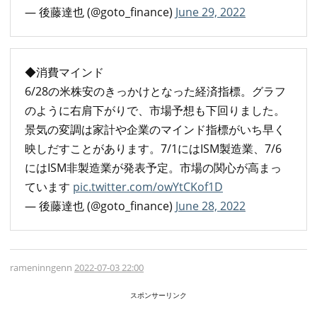
— 後藤達也 (@goto_finance)
June 29, 2022
◆消費マインド
6/28の米株安のきっかけとなった経済指標。グラフ
のように右肩下がりで、市場予想も下回りました。
景気の変調は家計や企業のマインド指標がいち早く
映しだすことがあります。7/1にはISM製造業、7/6
にはISM非製造業が発表予定。市場の関心が高まっ
ています
pic.twitter.com/owYtCKof1D
— 後藤達也 (@goto_finance)
June 28, 2022
rameninngenn
2022-07-03 22:00
スポンサーリンク