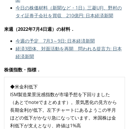
今日の株価材料（新聞など・1日）三菱UFJ、野村の
タイ証券子会社を買収 210億円: 日本経済新聞
来週（2022年7月4日週）の材料．
今週の予定 7月3～9日: 日本経済新聞
経済3団体、対面活動を再開 問われる提言力: 日本
経済新聞
株価指数・指標．
◆米金利低下
ISM製造業景況感指数が市場予想を下回りました
（あとでnoteでまとめます）。景気悪化の見方から
長期金利が低下。左下チャートにあるようこの半月
ほどの低下がかなり急になっています。米国株は金
利低下が支えとなり、終値は1%高