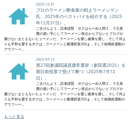
2025-12-31
プロのラーメン断食家の戦えラーメンマン
氏、2025年のベストバイを紹介する（2025
年12月31日）。
ごきげんよう，読者諸賢．ボクはらーめ人間Ｚ．ラ王真
贋の遣い手にしてラーメーン視点からでないとブログが
書けないまともないヒューメンだ．ラーメーンを愛し健康を愛し，そして何よ
りも平和を愛するボクは，ラーメーンと睡運瞑菜350ｇ，そして核廃絶運動の
アウフヘー…
2025-07-12
第27回参議院議員通常選挙（参院選2025）を
期日前投票で受けて断つ（2025年7月12
日）。
ごきげんよう，読者諸賢．ボクはらーめ人間Ｚ．ラ王真
贋の遣い手にしてラーメーン視点からでないとブログが
書けないまともないヒューメンだ．ラーメーンを愛し健康を愛し，そして何よ
りも平和を愛するボクは，ラーメーンと睡運瞑菜350ｇ，そして核廃絶運動の
アウフヘー…
もっと見る