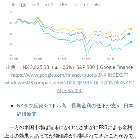
出典：.INX 3,825.33（▲1.06%）S&P 500 | Google Finance
https://www.google.com/finance/quote/.INX:INDEXSP?
window=5D&comparison=INDEXDJX%3A.DJI%2CINDEXNASD
AQ%3A.IXIC
NYダウ反発321ドル高 長期金利の低下が支え: 日本
経済新聞
一方の米国市場は週末にかけてさすがにFRBによる金利
上げの効果もあってか物価高が抑制されてきたことがみて