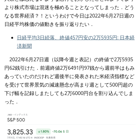
より株式市場は混迷を極めることとなってしまった．どう
なる世界経済？！というわけで今日は2022年6月27日週の
日経平均株価の値動きを振り返りたい．
日経平均3日続落、終値457円安の2万5935円: 日本経
済新聞
2022年6月27日週（以降今週と表記）の終値で2万5935
円62銭引けた．前週終値2万6491円97銭から週前半はもみ
あっていたのだけれど週後半に発表された米経済指標など
を受けて世界景気の減速懸念が高まり週として500円超の
下げ幅を記録しまたしても2万6000円台を割り込んでしま
った．