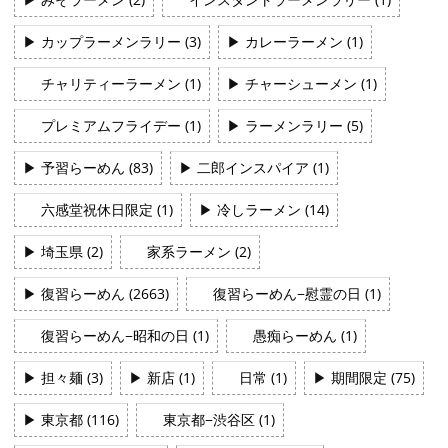
▶
カップラーメンラリー (3)
▶
カレーラーメン (1)
チャリティーラーメン (1)
▶
チャーシューメン (1)
プレミアムフライデー (1)
▶
ラーメンラリー (5)
▶
予習らーめん (83)
▶
二郎インスパイア (1)
六感堂祝休日限定 (1)
▶
冷しラーメン (14)
▶
埼玉県 (2)
家系ラーメン (2)
▶
復習らーめん (2663)
復習らーめん−慰霊の日 (1)
復習らーめん−昭和の日 (1)
愚痴らーめん (1)
▶
担々麺 (3)
▶
新店 (1)
日常 (1)
▶
期間限定 (75)
▶
東京都 (116)
東京都−渋谷区 (1)