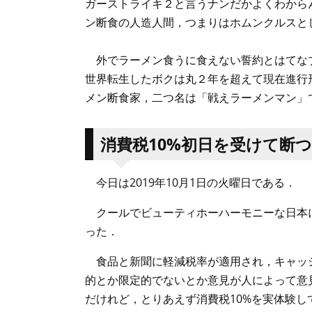
ガーストライキ２と言うナンだかよくわから
ン断食の人造人間，つまりはホムンクルスと
外でラーメン食うに食えない誓約とはてな
世界転生したボクは丸２年を超えて現在進行
メン断食家，二つ名は「戦えラーメンマン」
消費税10%初日を受けて断
今日は2019年10月1日の火曜日である．
クールでビューティホーハーモニーな日本に
った．
食品と新聞に軽減税率が適用され，キャッ
的とか限定的でないとか意見が人によって意
だけれど，とりあえず消費税10%を実体験