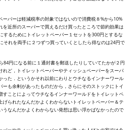
ーパーは軽減税率の対象ではないので消費税８%から10%
れを近所のスーパーで買えるだけ買ったところで節約効果は
にするためにトイレットペーパー１セットを300円とするな
．仮にそれを両手に２つずつ買っていくとしたら得なのは24円で
ら84円になる前に１通封書を郵送したりしていてたかが２円
けれど，トイレットペーパーやティッシュペーパーをスーパ
かった．というかそれ以前にわりとウチなるインナーワール
パーも余剰があったものだから，さらにそのストックにトイ
増すことによってウチなるインナーワールドをトイレットペ
上げられたなんだかよくわからないトイレットペーパー＆テ
いうなんだかよくわからない発想は思い浮かばなかったので
ーパーやティッシュペーパーを買い漁った人びとの家では今