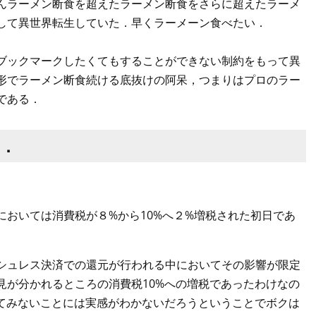
んラーメン断食を超えたラーメン断食をさらに超えたラーメ
して異世界転生していた．早くラーメーン食べたい．
ブックマークしたくてもすることができない制約をもって異
形でラーメン断食続ける底抜けの阿呆，つまりはプロのラー
である．
つ．
おいては消費税が８%から10%へ２%増税された初日であ
シュレス決済での還元が行われる中においてその影響が限定
見が分かれるところの消費税10%への増税であったわけなの
してみないことには実感がわかないだろうということでボクは