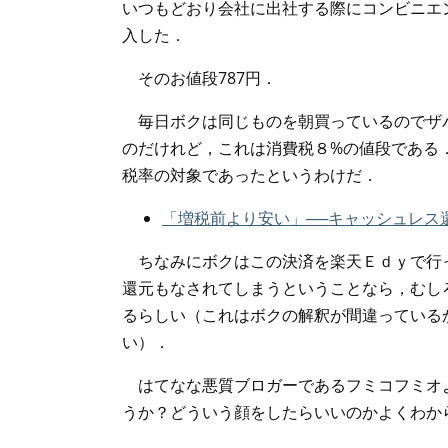
いつもどおり会社に出社する際にコンビニエ
入した．
そのお値段787円．
毎日ボクは同じものを朝買っているのでザ
のだけれど，これは消費税８%の値段である
税率の対象であったというわけだ．
「増税前より安い」──キャッシュレス還元 x
ちなみにボクはこの決済を楽天Ｅｄｙで行っ
還元もなされてしまうということなら，むし
るらしい（これはボクの解釈が間違っている
い）．
はてなな悪質ブロガーであるフミコフミオ
うか？どういう顔をしたらいいのかよくわか