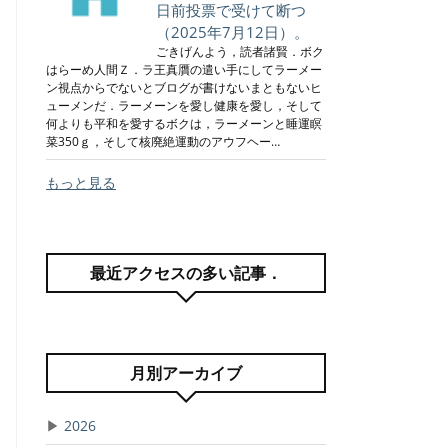
日前投票で受けて断つ
（2025年7月12日）。
ごきげんよう，読者諸賢．ボク
はらーめ人間Ｚ．ラ王真贋の遣い手にしてラーメー
ン視点からでないとブログが書けないまともないヒ
ューメンだ．ラーメーンを愛し健康を愛し，そして
何よりも平和を愛するボクは，ラーメーンと睡運瞑
菜350ｇ，そして核廃絶運動のアウフヘー…
もっと見る
最近アクセスの多い記事．
月別アーカイブ
▶
2026