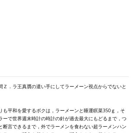
間Ｚ．ラ王真贋の遣い手にしてラーメーン視点からでないと
も平和を愛するボクは，ラーメーンと睡運瞑菜350ｇ，そ
ラーで世界週末時計の時計の針が過去最大にもどるまで，つ
と断言できるまで，外でラーメンを食わない超ラーメンハン