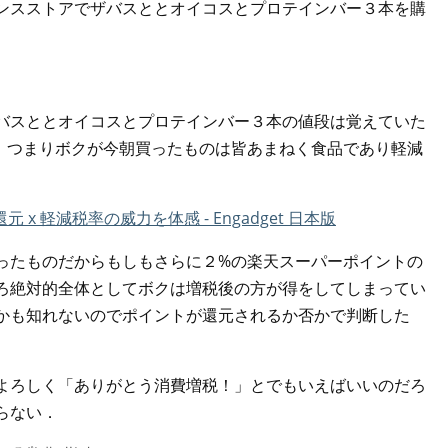
ンスストアでザバスととオイコスとプロテインバー３本を購
バスととオイコスとプロテインバー３本の値段は覚えていた
．つまりボクが今朝買ったものは皆あまねく食品であり軽減
 軽減税率の威力を体感 - Engadget 日本版
たものだからもしもさらに２%の楽天スーパーポイントの
ろ絶対的全体としてボクは増税後の方が得をしてしまってい
かも知れないのでポイントが還元されるか否かで判断した
よろしく「ありがとう消費増税！」とでもいえばいいのだろ
らない．