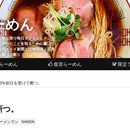
ーめん
可能な限り毎日タンタンとメンタ
なかったことを知るために書いて
日刊イトイ新聞とは無関係．写真
転載はお断り！
らーめん
復習らーめん
限定
10%初日を受けて断つ。
断つ。
ーメンマン
RAMEN