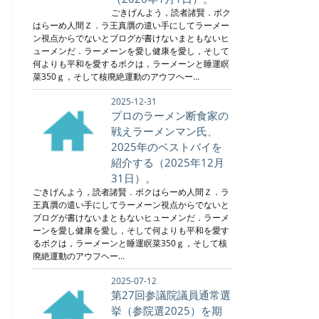
ごきげんよう，読者諸賢．ボク
はらーめ人間Ｚ．ラ王真贋の遣い手にしてラーメー
ン視点からでないとブログが書けないまともないヒ
ューメンだ．ラーメーンを愛し健康を愛し，そして
何よりも平和を愛するボクは，ラーメーンと睡運瞑
菜350ｇ，そして核廃絶運動のアウフヘー…
2025-12-31
プロのラーメン断食家の
戦えラーメンマン氏、
2025年のベストバイを
紹介する（2025年12月
31日）。
ごきげんよう，読者諸賢．ボクはらーめ人間Ｚ．ラ
王真贋の遣い手にしてラーメーン視点からでないと
ブログが書けないまともないヒューメンだ．ラーメ
ーンを愛し健康を愛し，そして何よりも平和を愛す
るボクは，ラーメーンと睡運瞑菜350ｇ，そして核
廃絶運動のアウフヘー…
2025-07-12
第27回参議院議員通常選
挙（参院選2025）を期