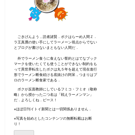
ごきげんよう，読者諸賢．ボクはらーめ人間Ｚ．
ラ王真贋の使い手にしてラーメーン視点からでない
とブログが書けないまともない人間だ．
外でラーメン食うに食えない誓約とはてなブック
マークを使いたくても使うことができない制約をも
って異世界転生したボクは丸５年を超えて現在進行
形でラーメン断食続ける底抜けの阿呆，つまりはプ
ロのラーメン断食家である．
ボクが反面教師にしているフミコ・フミオ（敬称
略）から授かった二つ名は「戦えラーメンマン」
だ．よろしくね．ピース！
※ほぼ日刊イトイ新聞とは一切関係ありません．
※写真を始めとしたコンテンツの無断転載はお断
り！