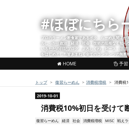
#ほぼにちら
プロのラーメン断食家であるボク，らーめ人間Ｚが
ルしっかり政治・経済・社会・技術の垣根なく知ら
いるただの日記ブログ．よろしくね，ピース．ほぼ
をはじめとした皆あまねく全てのコンテンツの無断
HOME
予習
トップ
>
復習らーめん
>
消費税増税
>
消費税
2019
-
10
-
01
消費税10%初日を受けて
復習らーめん
経済
社会
消費税増税
MISC
戦えラ